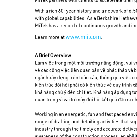
MiTek partners with clients to accelerate their 
With a rich 60-year history and a network of 6
with global capabilities. As a Berkshire Hat
MiTek has a record of continuous growth and in
www.mii.com
Learn more at
.
A Brief Overview
Làm việc trong một môi trường năng động, vui vẻ
về các công việc liên quan bản vẽ phác thảo và b
ngành xây dựng trên toàn cầu, thông qua việc cu
kiến trúc đòi hỏi phải có kiến thức về quy trình 
khả năng chú ý đến chi tiết. Khả năng áp dụng tư 
quan trọng vì vai trò này đòi hỏi kết quả đầu ra c
Working in an energetic, fun and fast paced env
range of drafting and detailing activities that 
industry through the timely and accurate delive