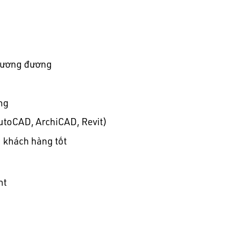
 tương đương
ông
toCAD, ArchiCAD, Revit)
ụ khách hàng tốt
nt