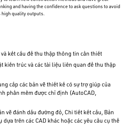
ty to learn new construction methods and have great
 thinking and having the confidence to ask questions to avoid
 high quality outputs.
 và kết cấu để thu thập thông tin cần thiết
t kiến trúc và các tài liệu liên quan để thu thập
ng cấp các bản vẽ thiết kế có sự trợ giúp của
ình phần mềm được chỉ định (AutoCAD,
n vẽ đánh dấu đường đỏ, Chi tiết kết cấu, Bản
vụ dựa trên các CAD khác hoặc các yêu cầu cụ thể