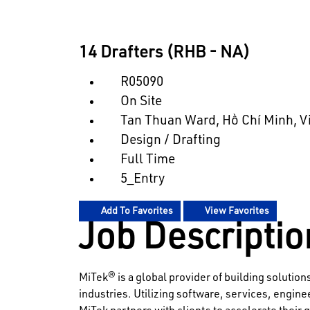
14 Drafters (RHB - NA)
R05090
On Site
Tan Thuan Ward, Hồ Chí Minh, 
Design / Drafting
Full Time
5_Entry
Add To Favorites
View Favorites
Job Descriptio
MiTek® is a global provider of building solution
industries. Utilizing software, services, engi