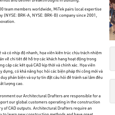
genius and deliver breakthroughs in building.
,500 team members worldwide, MiTek pairs local expertise
haway (NYSE: BRK-A, NYSE: BRK-B) company since 2001,
novation.
 và có nhịp độ nhanh, họa viên kiến trúc chịu trách nhiệm
ản vẽ chi tiết để hỗ trợ các khách hang hoạt động trong
ng cấp các kết quả CAD kịp thời và chính xác. Họa viên
xây dựng, có khả năng học hỏi các biện pháp thi công mới và
duy phản biện và sự tự tin đặt câu hỏi để tránh sai lầm đều
hất lượng cao.
ironment our Architectural Drafters are responsible for a
support our global customers operating in the construction
ry of CAD outputs. Architectural Drafters require an